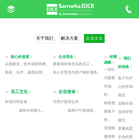
关于我们
解决方案
企业文化
☆
核心价值观：
☆
企业理念：
☆
经营
☆
我们
战略：
以德建业，技术成就韩雅，
紧紧地依靠忠实的员工，
的信条：
一切行
勤奋，合作，成就自我。
全心全意地为用户做好服务。
为围着
客户为中
市场
心的市场
员工文化：
企业使命：
☆
☆
转，
观念;
和谐共同发展
与用户真情合作
销售围
远都在创
做快乐韩雅人。
做用户可靠朋友。
着客户
业的经营
转，
观念;
管理围
质量就是
着销售
生命的质